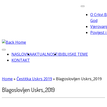
Skip
to
O Crkvi B
content
God
Vjerovanj
Povijest 
NASLOVNA
AKTUALNOSTI
BIBLIJSKE TEME
KONTAKT
Home
»
Čestitka Uskrs 2019
»
Blagoslovljen Uskrs_2019
Blagoslovljen Uskrs_2019