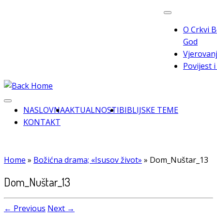
Skip
to
O Crkvi B
content
God
Vjerovanj
Povijest 
NASLOVNA
AKTUALNOSTI
BIBLIJSKE TEME
KONTAKT
Home
»
Božićna drama; «Isusov život»
»
Dom_Nuštar_13
Dom_Nuštar_13
← Previous
Next →