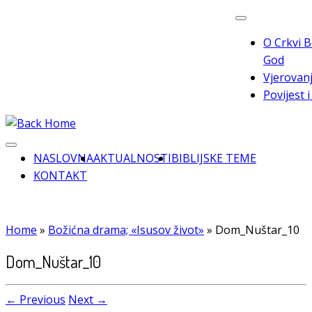
Skip
to
O Crkvi B
content
God
Vjerovanj
Povijest 
NASLOVNA
AKTUALNOSTI
BIBLIJSKE TEME
KONTAKT
Home
»
Božićna drama; «Isusov život»
»
Dom_Nuštar_10
Dom_Nuštar_10
← Previous
Next →