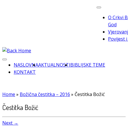
Skip
to
O Crkvi B
content
God
Vjerovanj
Povijest 
NASLOVNA
AKTUALNOSTI
BIBLIJSKE TEME
KONTAKT
Home
»
Božična čestitka – 2016
»
Čestitka Božić
Čestitka Božić
Next →