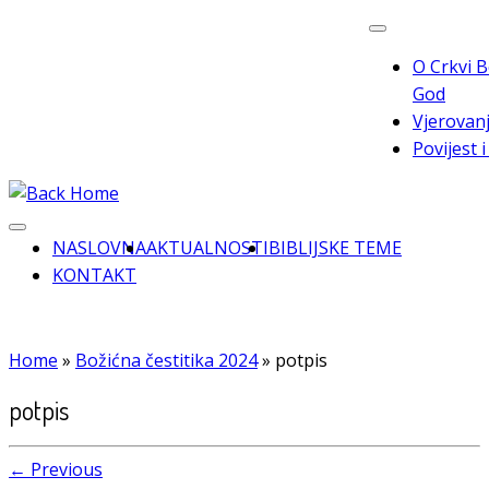
Skip
to
O Crkvi B
content
God
Vjerovanj
Povijest 
NASLOVNA
AKTUALNOSTI
BIBLIJSKE TEME
KONTAKT
Home
»
Božićna čestitika 2024
»
potpis
potpis
← Previous