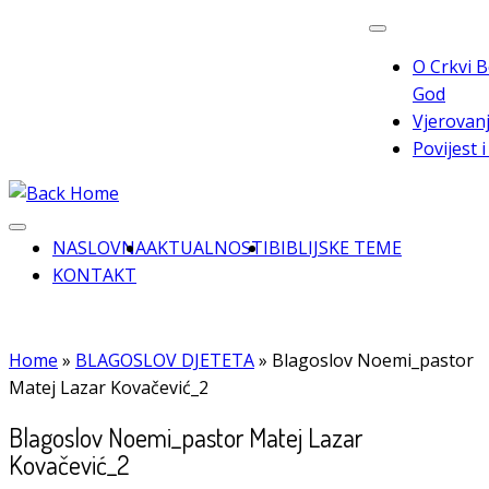
Skip
to
O Crkvi B
content
God
Vjerovanj
Povijest 
NASLOVNA
AKTUALNOSTI
BIBLIJSKE TEME
KONTAKT
Home
»
BLAGOSLOV DJETETA
»
Blagoslov Noemi_pastor
Matej Lazar Kovačević_2
Blagoslov Noemi_pastor Matej Lazar
Kovačević_2