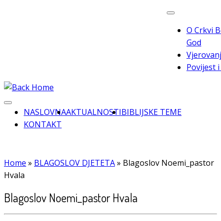
Skip
to
O Crkvi B
content
God
Vjerovanj
Povijest 
NASLOVNA
AKTUALNOSTI
BIBLIJSKE TEME
KONTAKT
Home
»
BLAGOSLOV DJETETA
»
Blagoslov Noemi_pastor
Hvala
Blagoslov Noemi_pastor Hvala