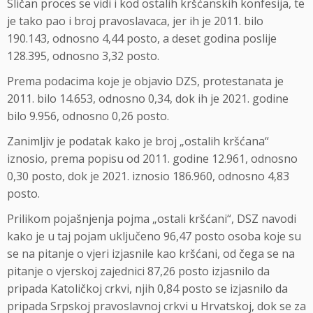
Sličan proces se vidi i kod ostalih kršćanskih konfesija, te
je tako pao i broj pravoslavaca, jer ih je 2011. bilo
190.143, odnosno 4,44 posto, a deset godina poslije
128.395, odnosno 3,32 posto.
Prema podacima koje je objavio DZS, protestanata je
2011. bilo 14.653, odnosno 0,34, dok ih je 2021. godine
bilo 9.956, odnosno 0,26 posto.
Zanimljiv je podatak kako je broj „ostalih kršćana“
iznosio, prema popisu od 2011. godine 12.961, odnosno
0,30 posto, dok je 2021. iznosio 186.960, odnosno 4,83
posto.
Prilikom pojašnjenja pojma „ostali kršćani“, DSZ navodi
kako je u taj pojam uključeno 96,47 posto osoba koje su
se na pitanje o vjeri izjasnile kao kršćani, od čega se na
pitanje o vjerskoj zajednici 87,26 posto izjasnilo da
pripada Katoličkoj crkvi, njih 0,84 posto se izjasnilo da
pripada Srpskoj pravoslavnoj crkvi u Hrvatskoj, dok se za