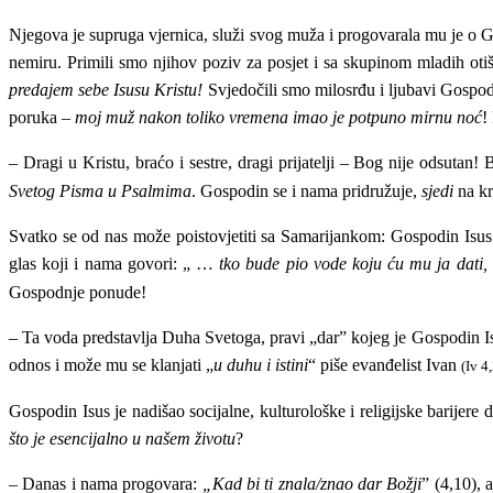
Njegova je supruga vjernica, služi svog muža i progovarala mu je o
nemiru. Primili smo njihov poziv za posjet i sa skupinom mladih otiš
predajem sebe Isusu Kristu!
Svjedočili smo milosrđu i ljubavi Gosp
poruka –
moj muž nakon toliko vremena imao je potpuno mirnu noć
!
– Dragi u Kristu, braćo i sestre, dragi prijatelji – Bog nije odsutan!
B
Svetog Pisma u Psalmima
.
Gospodin se i nama pridružuje,
sjedi
na kr
Svatko se od nas može poistovjetiti sa Samarijankom: Gospodin Isus
glas koji i nama govori:
„ …
tko bude pio vode koju ću mu ja dati, 
Gospodnje ponude!
– Ta
voda predstavlja Duha Svetoga, pravi „dar” kojeg je Gospodin Is
odnos i može mu se klanjati „
u duhu i istini
“
piše evanđelist Ivan
(Iv 4
Gospodin Isus je nadišao socijalne, kulturološke i religijske barijer
što je esencijalno u našem životu
?
– Danas i
nama progovara
:
„Kad bi ti znala/znao dar Božji
” (4,10), 