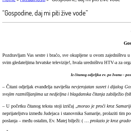
“Gospodine, daj mi piti žive vode”
Gos
Pozdravljam Vas sestre i braćo, sve okupljene u ovom zajedništvu 
svim gledateljima hrvatske televizije!, hvala uredništvu HTV-a za org
Iz čitanog odjeljka ev. po Ivanu – po
– Čitani odjeljak evanđelja naviješta
n
evjerojatan susret
i dijalog
Gos
svojim razmišljanjima
uz nedjeljna i blagdanska čitanja
zabilježio (b
– U početku čitanog teksta stoji izričaj „
morao je proći kroz Samarij
neprijateljstva između Judejaca i stanovnika Samarije, prolaziti tim p
poslanja – među ostalim, Ev. Matej bilježi: ( …
prolazio je kroz grado