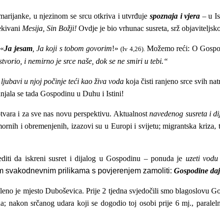
arijanke, u njezinom se srcu otkriva i utvrđuje
spoznaja i vjera
– u Is
ekivani
Mesija, Sin Božji!
Ovdje je bio vrhunac susreta, srž objaviteljsk
 «
Ja jesam
, Ja koji s tobom govorim
!»
Možemo reći: O Gospo
(Iv 4,26).
tvorio, i nemirno je srce naše, dok se ne smiri u tebi.“
 ljubavi u njoj počinje teći kao živa voda
koja čisti ranjeno srce svih na
njala se tada Gospodinu u Duhu i Istini!
otvara i za sve nas novu perspektivu.
Aktualnost
navedenog susreta i di
ih i obremenjenih, izazovi su u Europi i svijetu; migrantska kriza, t
diti da iskreni
susret i dijalog u Gospodinu – ponuda je
uzeti vodu
im svakodnevnim prilikama s povjerenjem zamoliti:
Gospodine daj 
aleno je mjesto Duboševica. Prije 2 tjedna svjedočili smo blagoslovu
; nakon srčanog udara koji se dogodio toj osobi prije 6 mj., paraleln