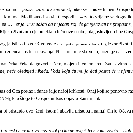
 Gospodinu –
pozovi Isusa u svoje srce
!, pitao se – može li meni Gospodin
li k njima. Molili smo i slavili Gospodina – za to vrijeme se dogodilo 
odina …
Jer je Krist došao da ni jedan koji će ga vjerovati ne propadne
 Rijeka životvorna je potekla u biću ove osobe, blagoslovljeno ime Gos
og je istinski izvor žive vode
izvor životn
(navijestio je prorok Jer 2,13),
uni zdenca naših iščekivanja! Ništa mu nije skriveno, poznaje našu žeđ
 nas čeka, čeka da govori našem, mojem i tvojem srcu. Zaustavimo se n
ne, neće ožednjeti nikada. V
oda koju ću mu ja dati postat će u njemu 
us od Oca poslao i danas šalje našoj krhkosti. Onaj koji se ponovno r
kao što je to Gospodin Isus objavio Samarijanki.
,23.24),
e da bi pristupio ovoj ženi, istom ljubavlju pristupa i nama! On je Oče
a
On jest Očev dar za naš život po kome uvijek teče voda života – Duh 