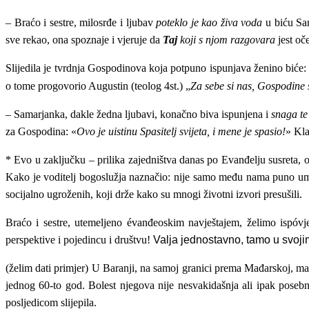
– Braćo i sestre, milosrđe i ljubav
poteklo je kao živa voda
u biću Sam
sve rekao, ona spoznaje i vjeruje da
Taj
koji s njom razgovara
jest oč
Slijedila je tvrdnja Gospodinova koja potpuno ispunjava ženino biće:
o tome progovorio Augustin (teolog 4st.) „
Za sebe si nas, Gospodine s
– Samarjanka, dakle žedna ljubavi, konačno biva ispunjena i
snaga te
za Gospodina: «
Ovo je uistinu Spasitelj svijeta, i mene je spasio
!
» Kla
*
Evo u zaključku
– prilika zajedništva danas po Evanđelju susreta, 
Kako je voditelj bogoslužja naznačio: nije samo među nama puno umorn
socijalno ugroženih, koji drže kako su mnogi životni izvori presušili.
Braćo i sestre, utemeljeno évanđeoskim navještajem, želimo ispóvje
perspektive i pojedincu i društvu!
Valja jednostavno, tamo u svoj
(želim dati primjer) U Baranji, na samoj granici prema Mađarskoj, m
jednog 60-to god. Bolest njegova nije nesvakidašnja ali ipak posebna
posljedicom slijepila.