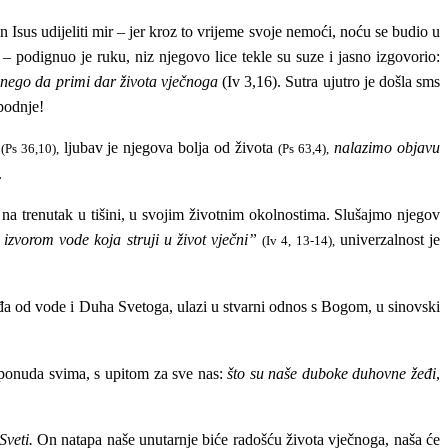
 Isus udijeliti mir – jer kroz to vrijeme svoje nemoći, noću se budio u
– podignuo je ruku, niz njegovo lice tekle su suze i jasno izgovorio:
, nego da primi dar života vječnoga
(Iv 3,16). Sutra ujutro je došla sms
podnje!
i
ljubav je njegova bolja od života
nalazimo objavu
(Ps 36,10),
(Ps 63,4),
.
a trenutak u tišini, u svojim životnim okolnostima. Slušajmo njegov
izvorom vode koja struji u život vječni”
univerzalnost je
(Iv 4, 13-14),
ađa od vode i Duha Svetoga, ulazi u stvarni odnos s Bogom, u sinovski
va ponuda svima, s upitom za sve nas:
što su naše duboke duhovne žeđi
,
Sveti.
On natapa naše unutarnje biće radošću života vječnoga, naša će