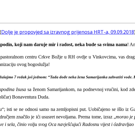
(
Dolje je propovjed sa izravnog prijenosa HRT-a, 09.09.2018
podin, koji nam daruje mir i radost, neka bude sa svima nama
! A
u pastoralnom centru Crkve Božje u RH ovdje u Vinkovcima, vas drag
anizaciju ovog bogoslužja!
slušajmo 7 redak još jednom: “Tada dođe neka žena Samarijanka zahvatiti vode. Kaž
podina Isusa
sa
ženom
Samarijankom
,
na podnevnoj vru
ć
ini
,
kod zd
ibličar) Bonaventura Duda.
u
“; isti se ne odnosi samo na zemljopisni put. Uobičajeno se išlo iz G
odručjem značilo je ići ususret nevoljama. Prema tome, izraz „
morao je 
ve i sela, činio volju svog Oca navješćujući Radosnu vijest i ózdravljao