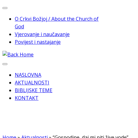
Skip
to
O Crkvi Božjoj / About the Church of
content
God
Vjerovanje i naučavanje
Povijest i nastajanje
NASLOVNA
AKTUALNOSTI
BIBLIJSKE TEME
KONTAKT
Home
»
Aktualnosti
»
“Gospodine, daj mi piti žive vode”