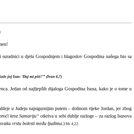
)
men!
i suradnici u djelu Gospodnjem i blagoslov Gospodina našega bio sa
e joj Isus: ‘Daj mi piti!’” (Ivan 4,7)
enca
.
Jedan od najljepših dijaloga Gospodina Isusa, kako je o tome u
alileje u Judeju najsigurnijim putem – dolinom rijeke Jordan, jer zbog
proći kroz Samariju“
otkriva u sebi dublje razloge – za razlog Isusova
 svaku vrstu bolesti među ljudima.
)
Mt 4,22.