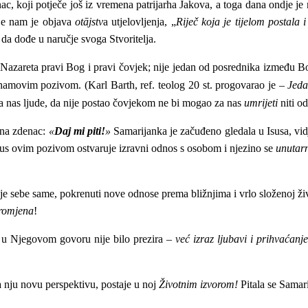
 koji potječe još iz vremena patrijarha Jakova, a toga dana ondje je n
je nam je objava
otājstv
a utjelovljenja, „
Riječ koja je tijelom postala
 da dođe u naručje svoga Stvoritelja.
azareta pravi Bog i pravi čovjek; nije jedan od posrednika između Bog
amovim pozivom. (Karl Barth, ref. teolog 20 st. progovarao je –
Jeda
a nas ljude, da nije postao čovjekom ne bi mogao za nas
umrijeti
niti o
j na zdenac:
«
Daj mi piti!
»
Samarijanka je začuđeno gledala u Isusa, vi
us ovim pozivom ostvaruje izravni odnos s osobom i njezino se
unutarn
e sebe same, pokrenuti nove odnose prema bližnjima i vrlo složenoj živ
romjena
!
li u Njegovom govoru nije bilo prezira –
već izraz ljubavi i prihvaćanj
 nju novu perspektivu, postaje u noj
Životnim izvorom!
Pitala se Samar