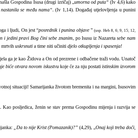
ašla Gospodina Isusa (drugi izričaj) „
umorna od puta“
(Iv 4,6)
kako
 i nastanila se među nama“
.
(Iv 1,14).
Događaj utjelovljenja u punini
a i ljudi, On jest “
posrednik i punina objave
”
(usp. Heb 8, 6; 9, 15; 12,
n i jedini pravi Bog čini sebe znanim
, po Isusu iz Nazareta
sebe nam
d mrtvih
uskrsnuti
a time niti učiniti
djelo otkupljenja i spasenja!
djela ga je kao Židova a On od prezrene i odbačene traži vodu. U
natoč
je biće otvara novom iskustvu
koje će za nju postati
istinskim izvorom
otnoj situaciji! Samarijanka životom bremenita i na margini, Isusovim
e
. Kao posljedica, ženin se stav prema Gospodinu mijenja i
razvija se
ijanka:
„Da to nije Krist (Pomazanik)?”
(4,29), „
Onaj koji treba doći,