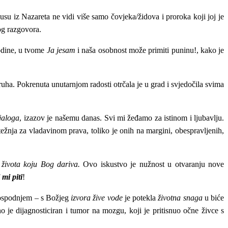
usu iz Nazareta ne vidi više samo čovjeka/židova i proroka koji joj je
og razgovora.
dine, u tvome
Ja jesam
i naša osobnost može primiti puninu!, kako je
truha. Pokrenuta unutarnjom radosti otrčala je u grad i svjedočila svima
jaloga
, izazov je našemu danas. S
vi mi žeđamo za istinom i ljubavlju.
ežnja za vladavinom prava, toliko je onih na margini, obespravljenih,
 života koju Bog dariva.
Ovo iskustvo je nužnost u otvaranju nove
mi piti
!
 Gospodnjem – s Božjeg
izvora žive vode
je potekla
životna snaga
u biće
o je dijagnosticiran i tumor na mozgu, koji je pritisnuo očne živce s