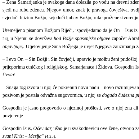
–
Žena Samarijanka je svakoga dana dolazila po vodu na drevni zdenac,
sjedi na rubu zdenca
.
Njegov umor, znak je pravoga čovještva, ovd
svjedoči blizinu Božju, svjedoči ljubav Božju, ruke pružene stvorenju
Utemeljeno pisanom Božjom Riječi, ispovijedamo da je On – Isus iz N
u Njemu se dovršava
hod Božje spasenjske objave
započet Abrah
24),
objavljuje).
Utjelovljenje Sina Božjega je uvjet Njegova zauzimanja z
– I evo On – Sin Božji i Sin čovječji, upravio je molbu ženi pridošlo
prijeporima etničkog i religijskog, Samarjanaca i Židova,
Gospodin Is
života
!
– Snaga tog izvora u njoj će pokrenuti novu nadu – novo razumijevanj
pozivom je postala odvažna sūgovornica, u njoj se
događa čudesna p
Gospodin je jasno progovorio o njezinoj prošlosti, sve o njoj zna a
povjerenje.
Gospodin Isus,
Očev dar,
ušao je u svakodnevicu ove žene, otvorio za
zvani Krist – Mesija
”
(4,25).